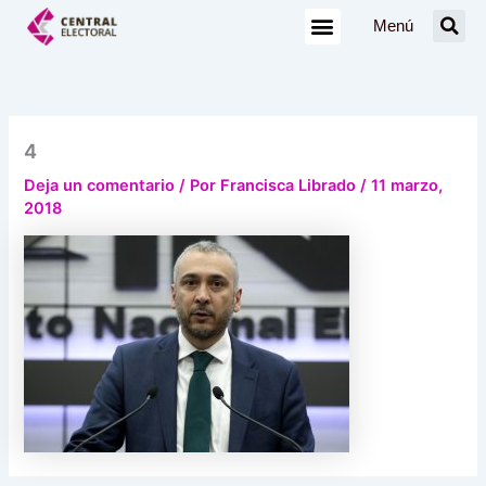
Ir
Menú
al
contenido
4
Deja un comentario
/ Por
Francisca Librado
/
11 marzo,
2018