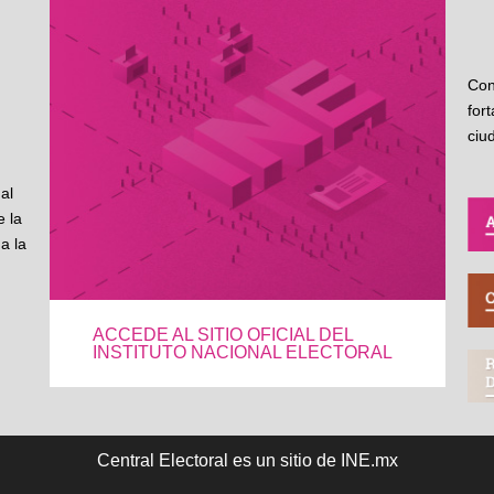
Con
for
ciu
al
 la
a la
ACCEDE AL SITIO OFICIAL DEL
INSTITUTO NACIONAL ELECTORAL
Central Electoral es un sitio de INE.mx