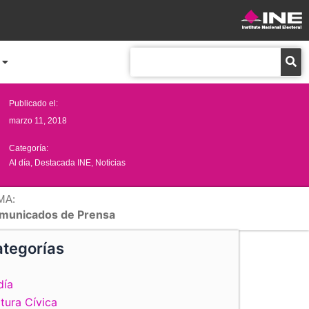
Buscar
Publicado el:
marzo 11, 2018
Categoría:
Al día
,
Destacada INE
,
Noticias
MA:
municados de Prensa
tegorías
día
tura Cívica