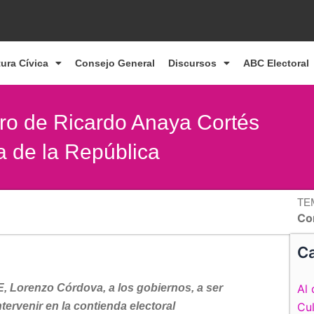
tura Cívica
Consejo General
Discursos
ABC Electoral
stro de Ricardo Anaya Cortés
a de la República
TE
Co
Ca
E, Lorenzo Córdova, a los gobiernos, a ser
Al 
ervenir en la contienda electoral
Cul