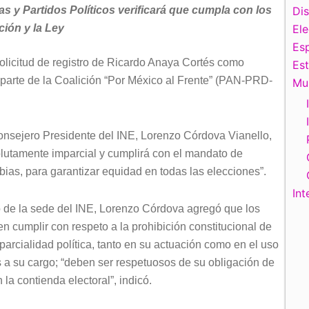
as y Partidos Políticos verificará que cumpla con los
Di
ción y la Ley
El
Esp
 solicitud de registro de Ricardo Anaya Cortés como
Es
 parte de la Coalición “Por México al Frente” (PAN-PRD-
Mu
 Consejero Presidente del INE, Lorenzo Córdova Vianello,
olutamente imparcial y cumplirá con el mandato de
 fobias, para garantizar equidad en todas las elecciones”.
Int
o de la sede del INE, Lorenzo Córdova agregó que los
n cumplir con respeto a la prohibición constitucional de
parcialidad política, tanto en su actuación como en el uso
s a su cargo; “deben ser respetuosos de su obligación de
n la contienda electoral”, indicó.