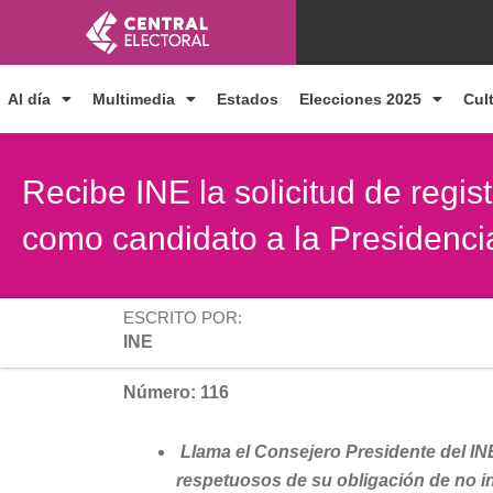
Ir
al
contenido
Al día
Multimedia
Estados
Elecciones 2025
Cul
Recibe INE la solicitud de regi
como candidato a la Presidenci
ESCRITO POR:
INE
Número: 116
Llama el Consejero Presidente del IN
respetuosos de su obligación de no int