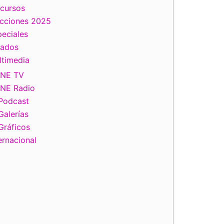
scursos
ecciones 2025
eciales
tados
ltimedia
INE TV
INE Radio
Podcast
Galerías
Gráficos
ernacional