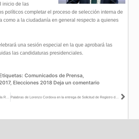
 inicio de las
os políticos completar el proceso de selección interna de
cia como a la ciudadanía en general respecto a quienes
lebrará una sesión especial en la que aprobará las
luidas las candidaturas presidenciales.
Etiquetas:
Comunicados de Prensa
,
 2017
,
Elecciones 2018
Deja un comentario
Sigu
Entrega de solicitud de Registro del Candidato a la Presidencia de la República de la Coalición «Por México al Frente»
Palabras de Lorenzo Cordova en la entrega de Solicitud de Registro de Ricardo Anaya como Candidato a la Presidencia de la República de la Coalición «Por México al Frente»