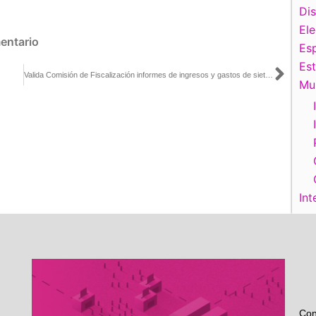
Di
El
entario
Esp
Es
Sigu
Valida Comisión de Fiscalización informes de ingresos y gastos de siete aspirantes a candidaturas independientes al Senado
Mu
Int
Con