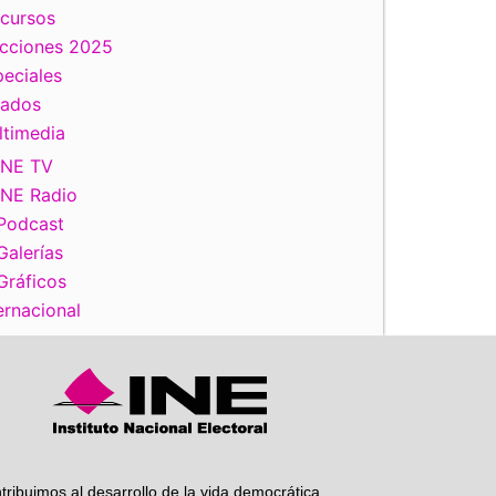
scursos
ecciones 2025
eciales
tados
iente
ltimedia
INE TV
INE Radio
Podcast
Galerías
Gráficos
ernacional
tribuimos al desarrollo de la vida democrática