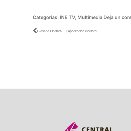
Categorías:
INE TV
,
Multimedia
Deja un com
Ant
Glosario Electoral – Capacitación electoral