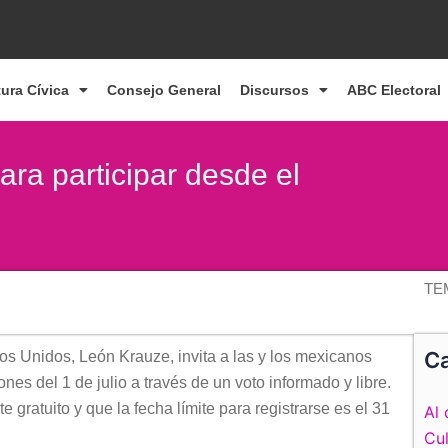
tura Cívica
Consejo General
Discursos
ABC Electoral
ra participar desde el
TE
Ca
dos Unidos, León Krauze, invita a las y los mexicanos
ones del 1 de julio a través de un voto informado y libre.
gratuito y que la fecha límite para registrarse es el 31
Al 
Cul