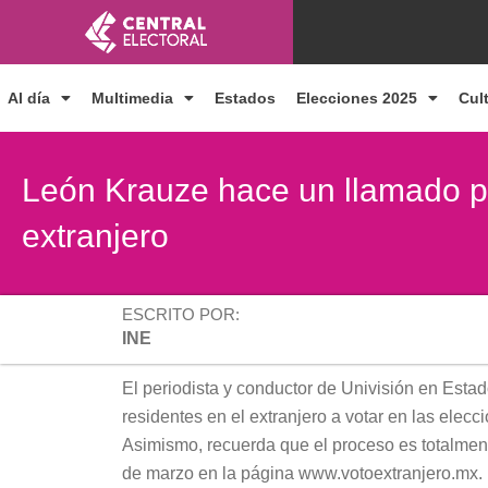
Ir
al
contenido
Al día
Multimedia
Estados
Elecciones 2025
Cul
León Krauze hace un llamado pa
extranjero
ESCRITO POR:
INE
El periodista y conductor de Univisión en Esta
residentes en el extranjero a votar en las elecci
Asimismo, recuerda que el proceso es totalmente 
de marzo en la página www.votoextranjero.mx.