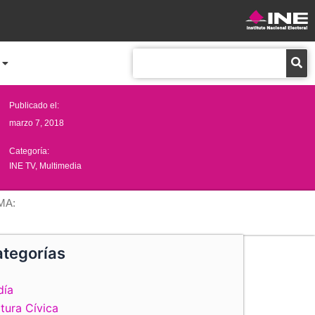
Buscar
Publicado el:
marzo 7, 2018
Categoría:
INE TV
,
Multimedia
MA:
tegorías
día
tura Cívica