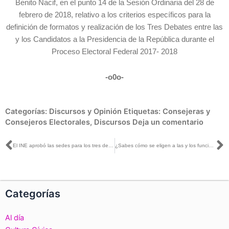
Benito Nacif, en el punto 14 de la Sesión Ordinaria del 28 de
febrero de 2018, relativo a los criterios específicos para la
definición de formatos y realización de los Tres Debates entre las
y los Candidatos a la Presidencia de la República durante el
Proceso Electoral Federal 2017- 2018
-o0o-
Categorías:
Discursos y Opinión
Etiquetas:
Consejeras y
Consejeros Electorales
,
Discursos
Deja un comentario
Ant
S
El INE aprobó las sedes para los tres debates presidenciales de las #Elecciones2018
¿Sabes cómo se eligen a las y los funcionarios/as de casilla? En este #ABCElectoral te lo explicamos
Categorías
Al día