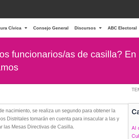
tura Cívica
Consejo General
Discursos
ABC Electoral
os funcionarios/as de casilla? En
camos
TE
Ca
de nacimiento, se realiza un segundo para obtener la
jos Distritales tomarán en cuenta para insacular a las y
 las Mesas Directivas de Casilla.
Al 
Cul