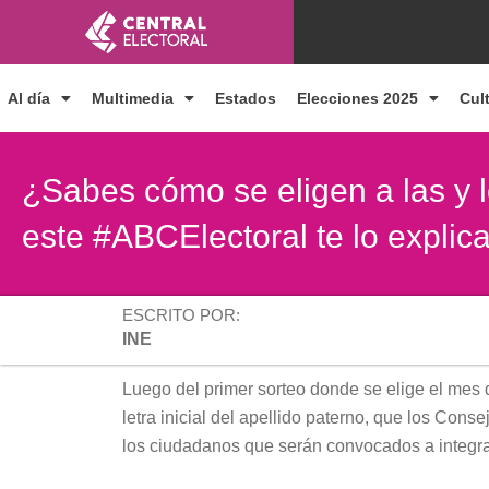
Ir
al
contenido
Al día
Multimedia
Estados
Elecciones 2025
Cul
¿Sabes cómo se eligen a las y l
este #ABCElectoral te lo expli
ESCRITO POR:
INE
Luego del primer sorteo donde se elige el mes 
letra inicial del apellido paterno, que los Conse
los ciudadanos que serán convocados a integrar