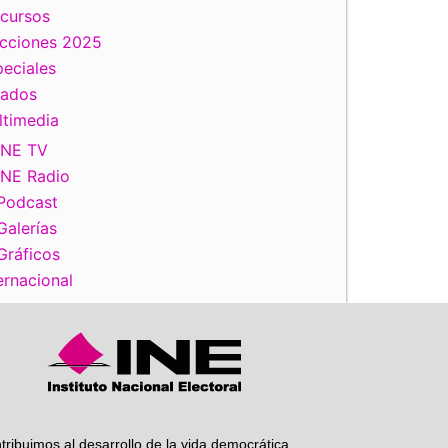
scursos
ecciones 2025
eciales
iente
tados
ltimedia
INE TV
INE Radio
Podcast
Galerías
Gráficos
ernacional
tribuimos al desarrollo de la vida democrática