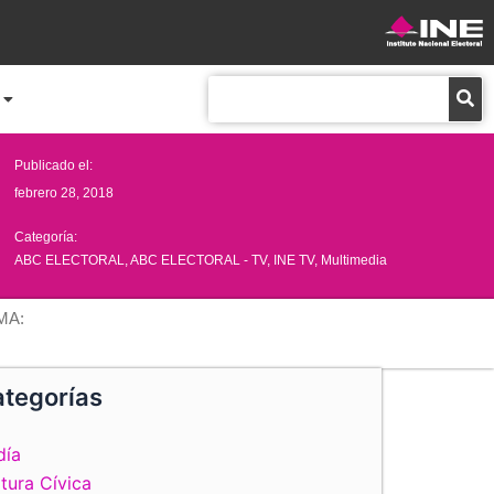
Buscar
Publicado el:
febrero 28, 2018
Categoría:
ABC ELECTORAL
,
ABC ELECTORAL - TV
,
INE TV
,
Multimedia
MA:
tegorías
día
tura Cívica