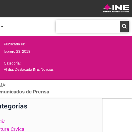
Buscar
Publicado el:
febrero 23, 2018
Categoría:
Al día
,
Destacada INE
,
Noticias
MA:
municados de Prensa
tegorías
día
tura Cívica