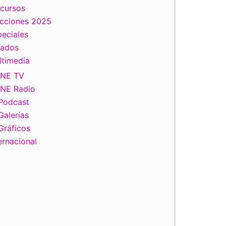
scursos
ecciones 2025
eciales
tados
ltimedia
INE TV
INE Radio
Podcast
Galerías
Gráficos
ernacional