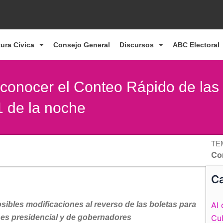
tura Cívica
Consejo General
Discursos
ABC Electoral
 conocer el Conteo Rápido de las
11 de la noche
TE
Co
Ca
ibles modificaciones al reverso de las boletas para
Al 
ones presidencial y de gobernadores
Cul