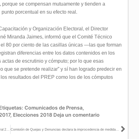
os, porque se compensan mutuamente y tienden a
punto porcentual en su efecto real.
apacitación y Organización Electoral, el Director
René Miranda Jaimes, informó que el Comité Técnico
l 80 por ciento de las casillas únicas —las que forman
istran diferencias entre los datos contenidos en los
as actas de escrutinio y cómputo; por lo que esas
lo que se pretende realizar” y sí han logrado predecir en
to los resultados del PREP como los de los cómputos
Etiquetas:
Comunicados de Prensa
,
 2017
,
Elecciones 2018
Deja un comentario
Sigu
Realizará INE consulta infantil y juvenil posterior al Proceso Electoral 2017-2018
Comisión de Quejas y Denuncias declara la improcedencia de medidas cautelares contra PRI en Chiapas y tutela preventiva contra AMLO