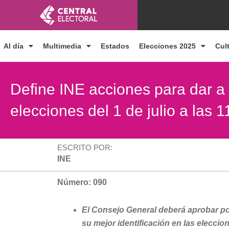
Ir
al
contenido
Al día
Multimedia
Estados
Elecciones 2025
Cul
Define INE acciones para dar a
elecciones del 1 de julio a las 
ESCRITO POR:
INE
Número: 090
El Consejo General deberá aprobar pos
su mejor identificación en las elecci