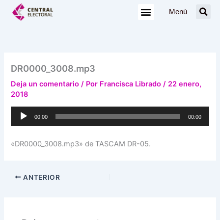
Ir
Menú
al
contenido
DR0000_3008.mp3
Deja un comentario
/ Por
Francisca Librado
/
22 enero,
2018
Reproductor
00:00
00:00
de
audio
«DR0000_3008.mp3» de TASCAM DR-05.
ANTERIOR