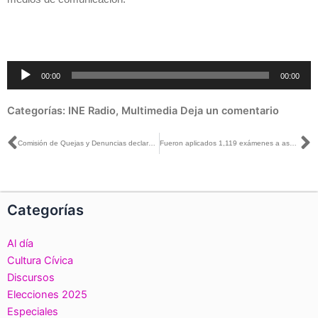
Reproductor
00:00
00:00
de
audio
Categorías:
INE Radio
,
Multimedia
Deja un comentario
Ant
S
Comisión de Quejas y Denuncias declara improcedentes medidas cautelares en contra de la difusión de un video del gobierno del estado de Chihuahua
Fueron aplicados 1,119 exámenes a aspirantes a Supervisores y Capacitadores-Asistentes Electorales en Nayarit
Categorías
Al día
Cultura Cívica
Discursos
Elecciones 2025
Especiales