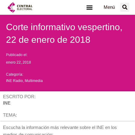
Ir
Menú
al
contenido
Corte informativo vespertino,
22 de enero de 2018
Publicado el:
enero 22, 2018
Categoría:
INE Radio
,
Multimedia
ESCRITO POR:
INE
TEMA:
Escucha la información más relevante sobre el INE en los
medios de comunicación: