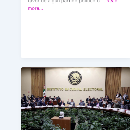
favor de algún partido político o …
Read
more…