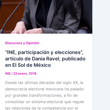
Discursos y Opinión
“INE, participación y elecciones”,
artículo de Dania Ravel, publicado
en El Sol de México
INE
/
22 enero, 2018
Desde las últimas décadas del siglo XX, la
democracia electoral mexicana ha pasado
por grandes transformaciones, a fin de
consolidar un sistema electoral que regule
las relaciones de la competencia por el