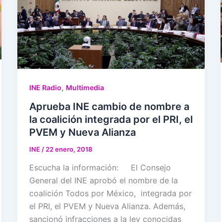
,
INE Radio
Multimedia
Aprueba INE cambio de nombre a
la coalición integrada por el PRI, el
PVEM y Nueva Alianza
INE
/
22 enero, 2018
Escucha la información: El Consejo
General del INE aprobó el nombre de la
coalición Todos por México, integrada por
el PRI, el PVEM y Nueva Alianza. Además,
sancionó infracciones a la ley conocidas