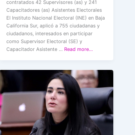
contratados 42 Supervisores (as) y 241
Capacitadores (as) Asistentes Electorales
El Instituto Nacional Electoral (INE) en Baja
California Sur, aplicó a 755 ciudadanas y
ciudadanos, interesados en participar
como Supervisor Electoral (SE) y
Capacitador Asistente …
Read more…