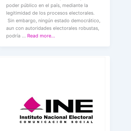
poder público en el país, mediante la
legitimidad de los procesos electorales.
Sin embargo, ningún estado democrático,
aun con autoridades electorales robustas,
podría …
Read more…