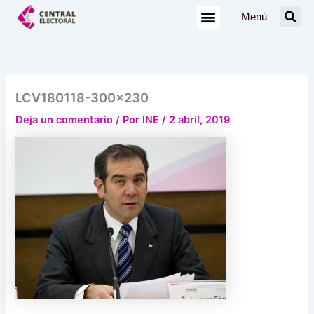
Ir
Menú
al
contenido
LCV180118-300×230
Deja un comentario
/ Por
INE
/
2 abril, 2019