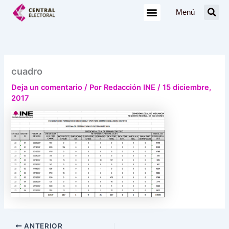
Ir
Menú
al
contenido
cuadro
Deja un comentario
/ Por
Redacción INE
/
15 diciembre,
2017
ANTERIOR