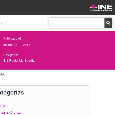
Buscar
Publicado el:
diciembre 12, 2017
Categoría:
INE Radio
,
Multimedia
MA:
tegorías
día
tura Cívica