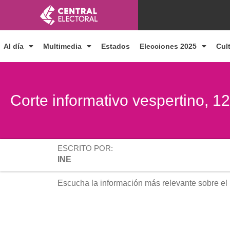
Ir
al
contenido
Al día
Multimedia
Estados
Elecciones 2025
Cul
Corte informativo vespertino, 1
ESCRITO POR:
INE
Escucha la información más relevante sobre el