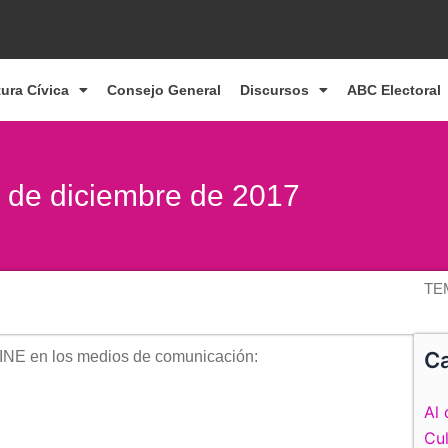
tura Cívica
Consejo General
Discursos
ABC Electoral
2 de diciembre de 2017
TE
Ca
 INE en los medios de comunicación:
Al 
Cul