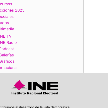
scursos
ecciones 2025
eciales
tados
ltimedia
iente
INE TV
INE Radio
Podcast
Galerías
Gráficos
ernacional
tribuimos al desarrollo de la vida democrática