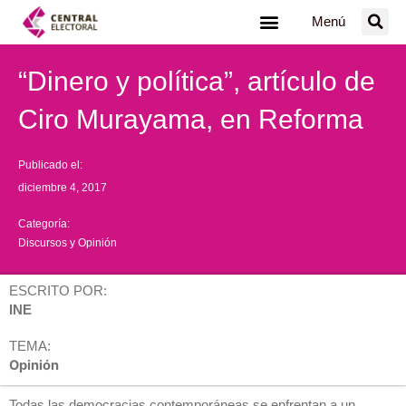
Ir
Menú
al
contenido
“Dinero y política”, artículo de
Ciro Murayama, en Reforma
Publicado el:
diciembre 4, 2017
Categoría:
Discursos y Opinión
ESCRITO POR:
INE
TEMA:
Opinión
Todas las democracias contemporáneas se enfrentan a un