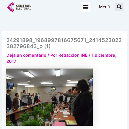
Ir
Menú
al
contenido
24291898_1968997816675671_2414523022
382796843_o (1)
Deja un comentario
/ Por
Redacción INE
/
1 diciembre,
2017