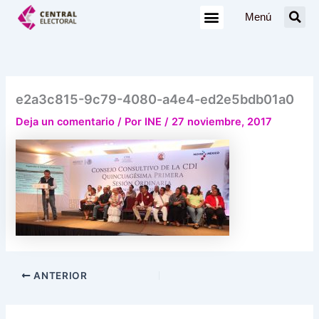
Ir
Menú
al
contenido
e2a3c815-9c79-4080-a4e4-ed2e5bdb01a0
Deja un comentario
/ Por
INE
/
27 noviembre, 2017
ANTERIOR