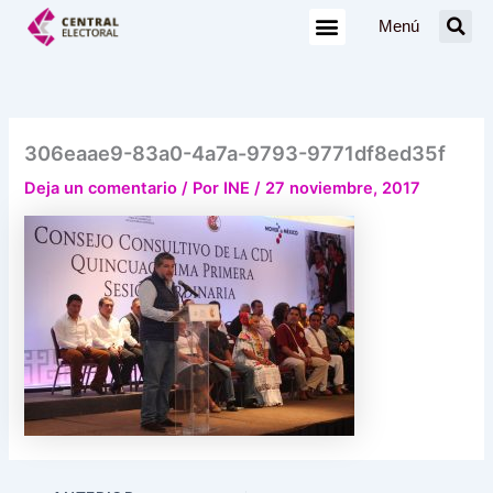
Ir
Menú
al
contenido
306eaae9-83a0-4a7a-9793-9771df8ed35f
Deja un comentario
/ Por
INE
/
27 noviembre, 2017