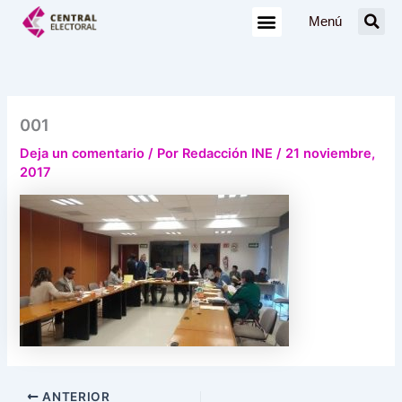
Ir
Menú
al
contenido
001
Deja un comentario
/ Por
Redacción INE
/
21 noviembre,
2017
ANTERIOR