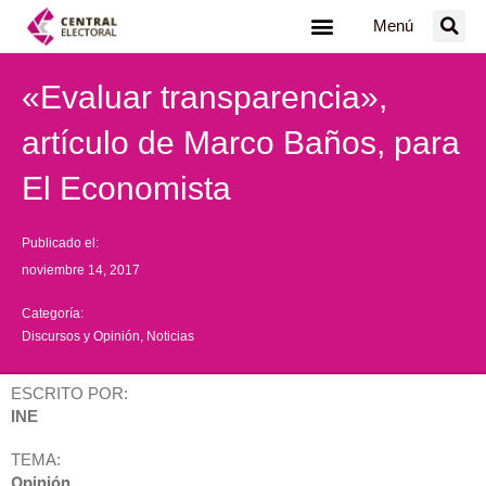
Ir
Menú
al
contenido
«Evaluar transparencia»,
artículo de Marco Baños, para
El Economista
Publicado el:
noviembre 14, 2017
Categoría:
Discursos y Opinión
,
Noticias
ESCRITO POR:
INE
TEMA:
Opinión