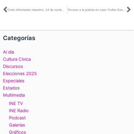
Ant
S
Corte informativo matutino, 14 de noviembre de 2017
“Acceso a la justicia en caso Yndira Sandoval”, artículo de Dania Ravel, en El Sol de México
Categorías
Al día
Cultura Cívica
Discursos
Elecciones 2025
Especiales
Estados
Multimedia
INE TV
INE Radio
Podcast
Galerías
Gráficos