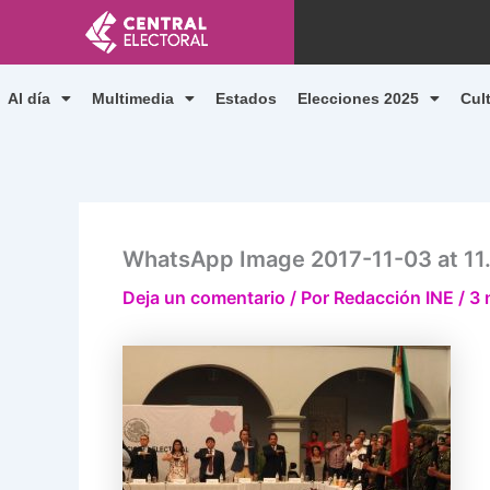
Ir
al
contenido
Al día
Multimedia
Estados
Elecciones 2025
Cul
WhatsApp Image 2017-11-03 at 11
Deja un comentario
/ Por
Redacción INE
/
3 