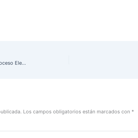
Se instala Consejo Local del INE Morelos para Proceso Electoral Federal 2017-2018
publicada.
Los campos obligatorios están marcados con
*