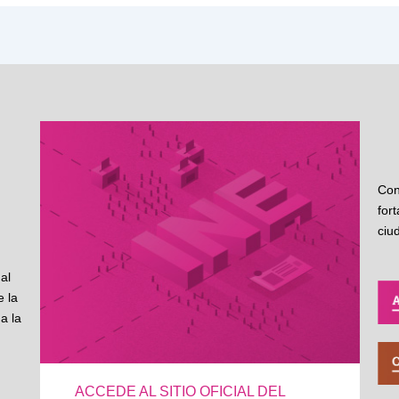
Con
for
ciu
al
 la
a la
ACCEDE AL SITIO OFICIAL DEL