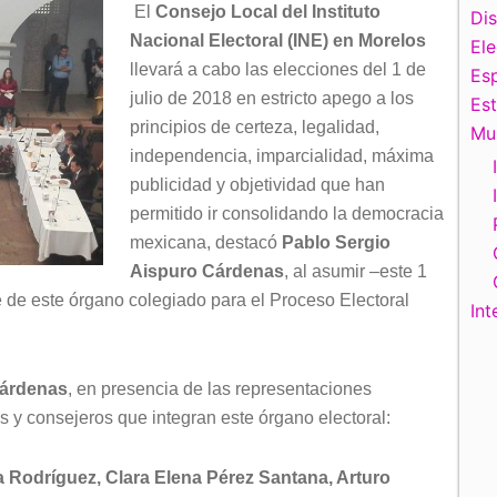
El
Consejo Local del Instituto
Di
Nacional Electoral (INE) en Morelos
El
llevará a cabo las elecciones del 1 de
Esp
julio de 2018 en estricto apego a los
Es
principios de certeza, legalidad,
Mu
independencia, imparcialidad, máxima
publicidad y objetividad que han
permitido ir consolidando la democracia
mexicana, destacó
Pablo Sergio
Aispuro Cárdenas
, al asumir –este 1
 de este órgano colegiado para el Proceso Electoral
Int
Cárdenas
, en presencia de las representaciones
as y consejeros que integran este órgano electoral:
a Rodríguez, Clara Elena Pérez Santana, Arturo