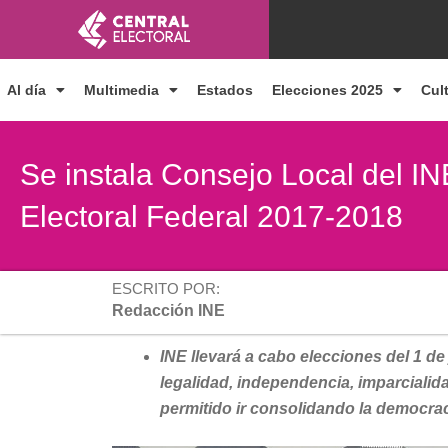
Ir
al
contenido
Al día
Multimedia
Estados
Elecciones 2025
Cul
Se instala Consejo Local del I
Electoral Federal 2017-2018
ESCRITO POR:
Redacción INE
INE llevará a cabo elecciones del 1 de 
legalidad, independencia, imparcialid
permitido ir consolidando la democra