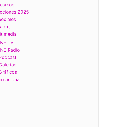
scursos
ecciones 2025
eciales
tados
ltimedia
INE TV
INE Radio
Podcast
Galerías
Gráficos
ernacional