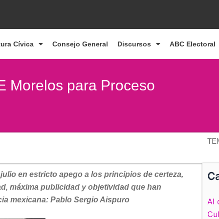
tura Cívica
Consejo General
Discursos
ABC Electoral
NE Morelos para Proceso
TE
Ca
julio en estricto apego a los principios de certeza,
ad, máxima publicidad y objetividad que han
cia mexicana: Pablo Sergio Aispuro
Al 
Cul