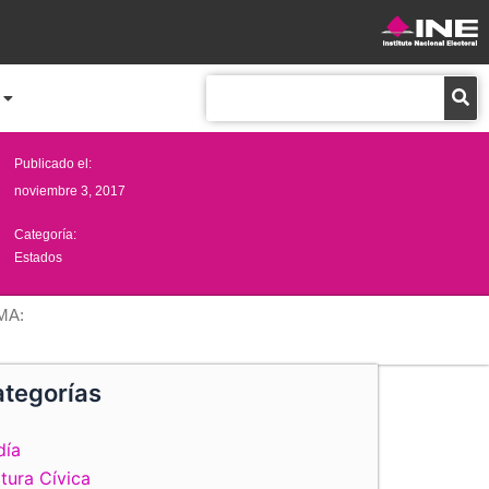
Buscar
Publicado el:
noviembre 3, 2017
Categoría:
Estados
MA:
tegorías
día
tura Cívica