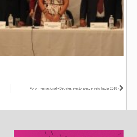
Sigu
Foro Internacional «Debates electorales: el reto hacia 2018»