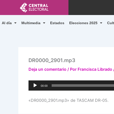
Ir
al
contenido
Al día
Multimedia
Estados
Elecciones 2025
Cul
DR0000_2901.mp3
Deja un comentario
/ Por
Francisca Librado
Reproductor
00:00
de
audio
«DR0000_2901.mp3» de TASCAM DR-05.