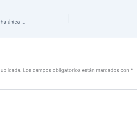
Intervención de Jaime Rivera respecto de una fecha única de conclusión por entidad federativa de Precampañas Locales
publicada.
Los campos obligatorios están marcados con
*