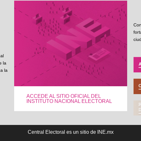
Con
for
ciu
al
 la
a la
ACCEDE AL SITIO OFICIAL DEL
INSTITUTO NACIONAL ELECTORAL
Central Electoral es un sitio de INE.mx