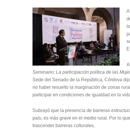
A
d
l
p
s
E
A
Seminario: La participación política de las Muj
Sede del Senado de la República, Córdova dijo
no haber resuelto la marginación de zonas rur
participar en condiciones de igualdad en la vida 
Subrayó que la presencia de barreras estructural
país, es más grave en el medio rural. Por lo que
trascender barreras culturales.