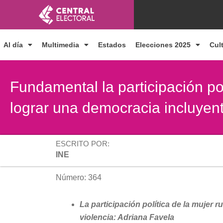
Ir
al
contenido
Al día
Multimedia
Estados
Elecciones 2025
Cul
Fundamental la participación pol
lograr una democracia incluyen
ESCRITO POR:
INE
Número: 364
La participación política de la mujer 
violencia: Adriana Favela