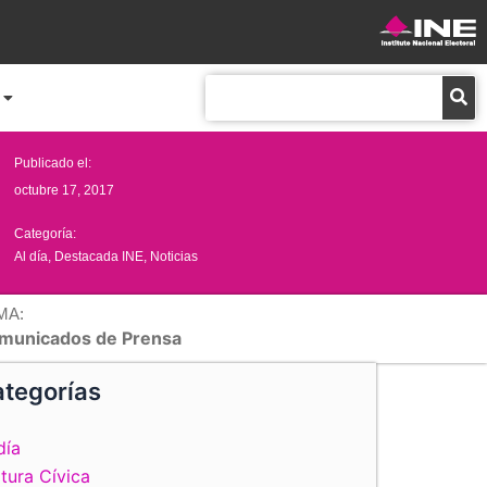
Buscar
Publicado el:
octubre 17, 2017
Categoría:
Al día
,
Destacada INE
,
Noticias
MA:
municados de Prensa
tegorías
día
tura Cívica