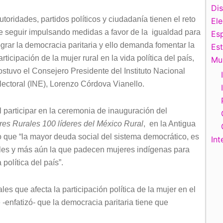
Di
utoridades, partidos políticos y ciudadanía tienen el reto
El
e seguir impulsando medidas a favor de la igualdad para
Esp
ograr la democracia paritaria y ello demanda fomentar la
Es
articipación de la mujer rural en la vida política del país,
Mu
ostuvo el Consejero Presidente del Instituto Nacional
lectoral (INE), Lorenzo Córdova Vianello.
l participar en la ceremonia de inauguración del
eres Rurales 100 líderes del México Rural
, en la Antigua
 que “la mayor deuda social del sistema democrático, es
Int
ales y más aún la que padecen mujeres indígenas para
política del país”.
es que afecta la participación política de la mujer en el
 -enfatizó- que la democracia paritaria tiene que