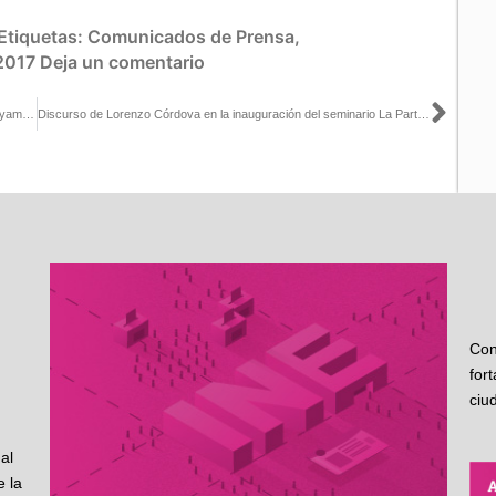
Etiquetas:
Comunicados de Prensa
,
2017
Deja un comentario
Sigu
La app para aspirantes dará certeza a la autoridad electoral: Murayama en Atando Cabos
Discurso de Lorenzo Córdova en la inauguración del seminario La Participación Política de las Mujeres Rurales
Con
for
ciu
al
 la