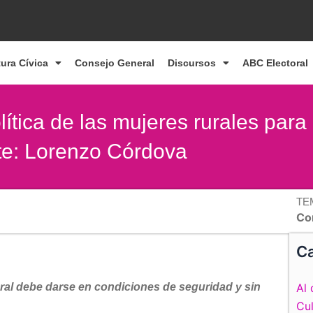
tura Cívica
Consejo General
Discursos
ABC Electoral
ítica de las mujeres rurales para
te: Lorenzo Córdova
TE
Co
Ca
rural debe darse en condiciones de seguridad y sin
Al 
Cul