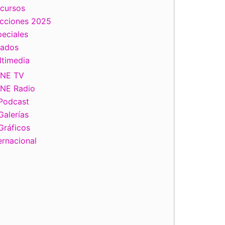
scursos
ecciones 2025
eciales
tados
ltimedia
INE TV
INE Radio
Podcast
Galerías
Gráficos
ernacional