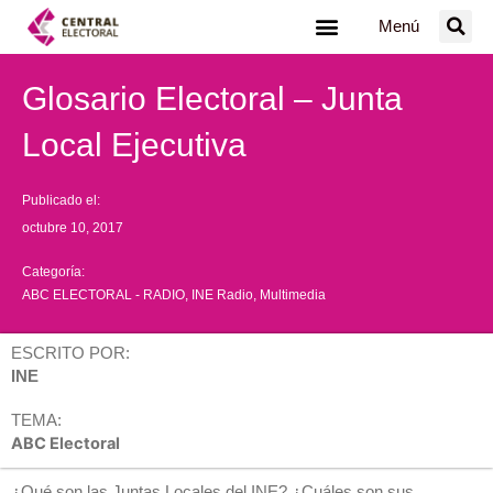
Ir
Menú
al
contenido
Glosario Electoral – Junta
Local Ejecutiva
Publicado el:
octubre 10, 2017
Categoría:
ABC ELECTORAL - RADIO
,
INE Radio
,
Multimedia
ESCRITO POR:
INE
TEMA:
ABC Electoral
¿Qué son las Juntas Locales del INE? ¿Cuáles son sus