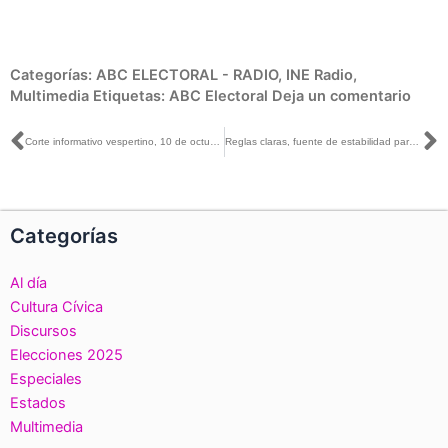
Categorías:
ABC ELECTORAL - RADIO
,
INE Radio
,
Multimedia
Etiquetas:
ABC Electoral
Deja un comentario
Ant
S
Corte informativo vespertino, 10 de octubre de 2017
Reglas claras, fuente de estabilidad para procurar la gobernabilidad en tiempos electorales: Lorenzo Córdova
Categorías
Al día
Cultura Cívica
Discursos
Elecciones 2025
Especiales
Estados
Multimedia