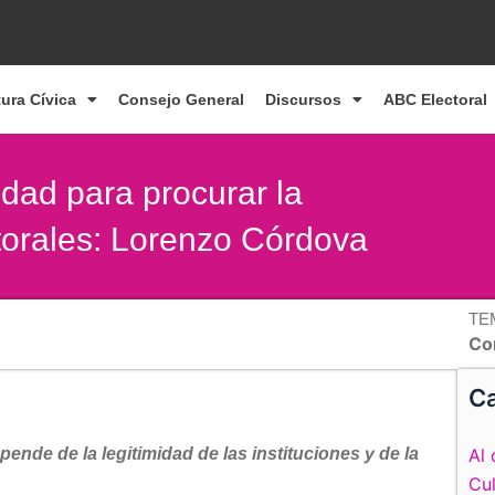
tura Cívica
Consejo General
Discursos
ABC Electoral
idad para procurar la
torales: Lorenzo Córdova
TE
Co
Ca
pende de la legitimidad de las instituciones y de la
Al 
Cul