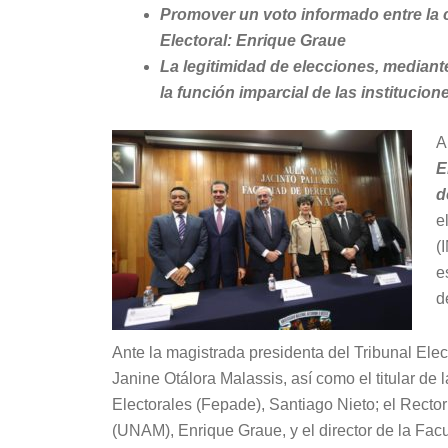
Promover un voto informado entre la c
Electoral: Enrique Graue
La legitimidad de elecciones, mediante 
la función imparcial de las institucio
A
E
d
e
(
e
d
Ante la magistrada presidenta del Tribunal Elec
Janine Otálora Malassis, así como el titular de 
Electorales (Fepade), Santiago Nieto; el Rect
(UNAM), Enrique Graue, y el director de la Facu