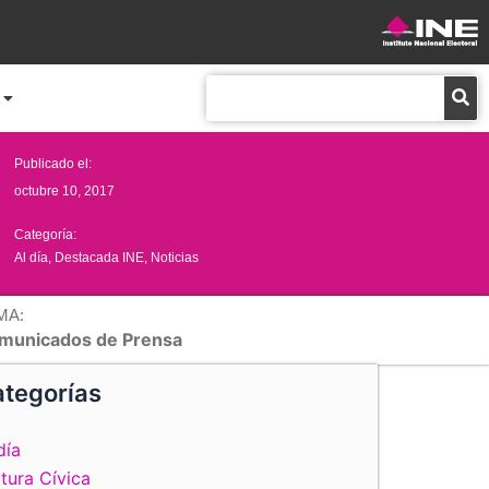
Buscar
Publicado el:
octubre 10, 2017
Categoría:
Al día
,
Destacada INE
,
Noticias
MA:
municados de Prensa
tegorías
día
tura Cívica