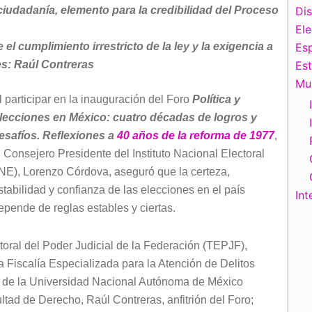
iudadanía, elemento para la credibilidad del Proceso
Di
El
el cumplimiento irrestricto de la ley y la exigencia a
Esp
nes: Raúl Contreras
Es
Mu
l participar en la inauguración del Foro
Política y
lecciones en México: cuatro décadas de logros y
esafíos. Reflexiones a
40 años de la reforma de 1977
,
l Consejero Presidente del Instituto Nacional Electoral
INE), Lorenzo Córdova, aseguró que la certeza,
stabilidad y confianza de las elecciones en el país
Int
epende de reglas estables y ciertas.
toral del Poder Judicial de la Federación (TEPJF),
la Fiscalía Especializada para la Atención de Delitos
or de la Universidad Nacional Autónoma de México
ltad de Derecho, Raúl Contreras, anfitrión del Foro;