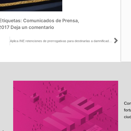
Etiquetas:
Comunicados de Prensa
,
2017
Deja un comentario
Sigu
Aplica INE retenciones de prerrogativas para destinarlas a damnificados: Nacif en El Financiero
Con
for
ciu