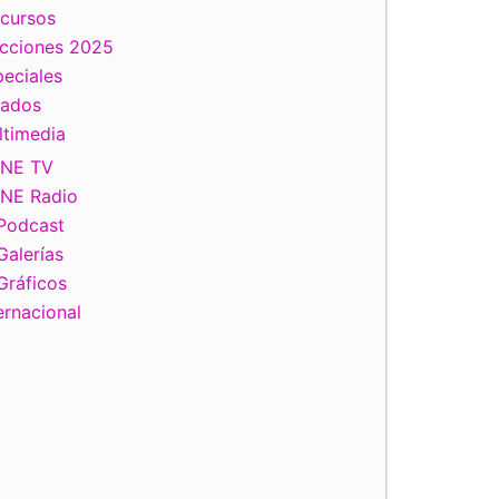
scursos
ecciones 2025
eciales
tados
ltimedia
INE TV
INE Radio
Podcast
Galerías
Gráficos
ernacional