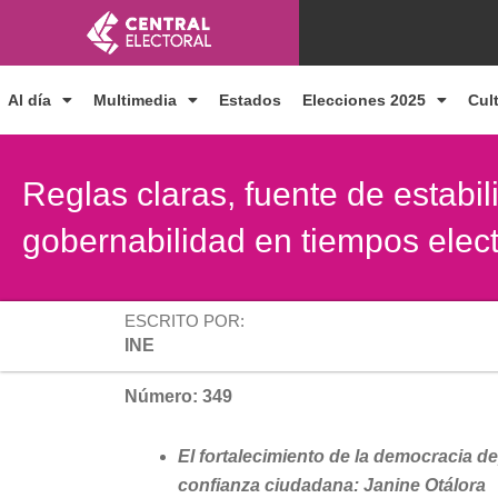
Ir
al
contenido
Al día
Multimedia
Estados
Elecciones 2025
Cul
Reglas claras, fuente de estabil
gobernabilidad en tiempos elec
ESCRITO POR:
INE
Número: 349
El fortalecimiento de la democracia de
confianza ciudadana: Janine Otálora