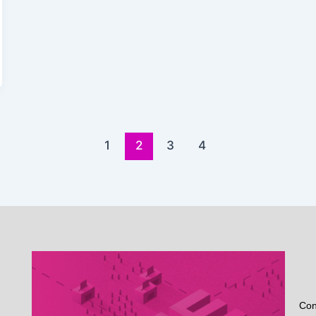
1
2
3
4
Con