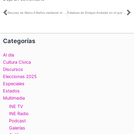
Ant
S
Discurso de Marco A Baños mediante el cual se modifica el capítulo XIX de debates del libro tercero del Reglamento de Elecciones
Palabras de Enrique Andrade en el que se reforma el Reglamento Interior del INE
Categorías
Al día
Cultura Cívica
Discursos
Elecciones 2025
Especiales
Estados
Multimedia
INE TV
INE Radio
Podcast
Galerías