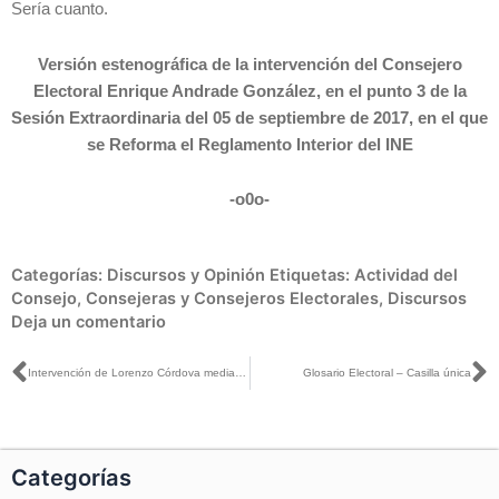
Sería cuanto.
Versión estenográfica de la intervención del Consejero
Electoral Enrique Andrade González, en el punto 3 de la
Sesión Extraordinaria del 05 de septiembre de 2017, en el que
se Reforma el Reglamento Interior del INE
-o0o-
Categorías:
Discursos y Opinión
Etiquetas:
Actividad del
Consejo
,
Consejeras y Consejeros Electorales
,
Discursos
Deja un comentario
Ant
S
Intervención de Lorenzo Córdova mediante el cual se modifica el capítulo XIX de debates del libro tercero del Reglamento de Elecciones
Glosario Electoral – Casilla única
Categorías