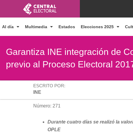
Ir
al
contenido
Al día
Multimedia
Estados
Elecciones 2025
Cul
Garantiza INE integración de 
previo al Proceso Electoral 20
ESCRITO POR:
INE
Número: 271
Durante cuatro días se realizó la valor
OPLE