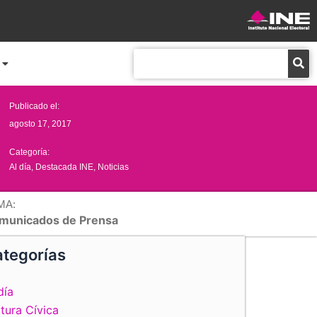
Buscar
Publicado el:
agosto 17, 2017
Categoría:
Al día
,
Destacada INE
,
Noticias
MA:
municados de Prensa
tegorías
día
tura Cívica