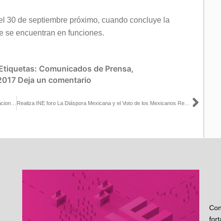
el 30 de septiembre próximo, cuando concluye la
 se encuentran en funciones.
Etiquetas:
Comunicados de Prensa
,
2017
Deja un comentario
Sigu
INE Edomex imparte curso sobre Servicio Profesional Electoral Nacional a personal de recién ingreso al OPLE
Realiza INE foro La Diáspora Mexicana y el Voto de los Mexicanos Residentes en Estados Unidos
Con
for