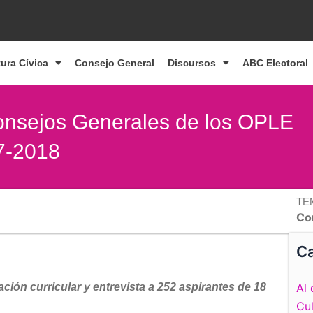
tura Cívica
Consejo General
Discursos
ABC Electoral
Consejos Generales de los OPLE
17-2018
TE
Co
Ca
ación curricular y entrevista a 252 aspirantes de 18
Al 
Cul