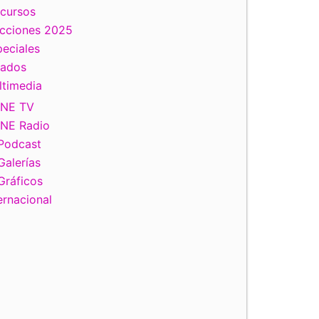
scursos
ecciones 2025
eciales
tados
ltimedia
INE TV
INE Radio
Podcast
Galerías
Gráficos
ernacional