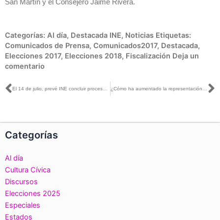
San Martín y el Consejero Jaime Rivera.
Categorías:
Al día
,
Destacada INE
,
Noticias
Etiquetas:
Comunicados de Prensa
,
Comunicados2017
,
Destacada
,
Elecciones 2017
,
Elecciones 2018
,
Fiscalización
Deja un
comentario
Ant
S
El 14 de julio, prevé INE concluir proceso de fiscalización de campañas 2017
¿Cómo ha aumentado la representación de las mujeres en la Cámara de Diputados?
Categorías
Al día
Cultura Cívica
Discursos
Elecciones 2025
Especiales
Estados