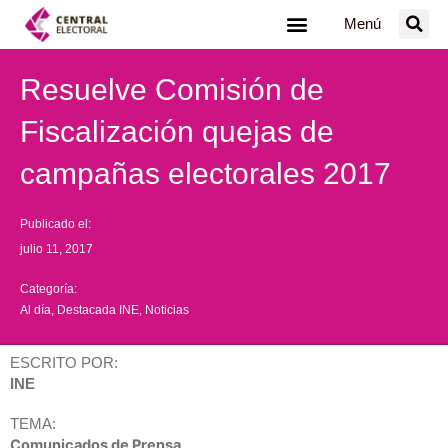
Ir
Menú
al
contenido
Resuelve Comisión de
Fiscalización quejas de
campañas electorales 2017
Publicado el:
julio 11, 2017
Categoría:
Al día
,
Destacada INE
,
Noticias
ESCRITO POR:
INE
TEMA:
Comunicados de Prensa