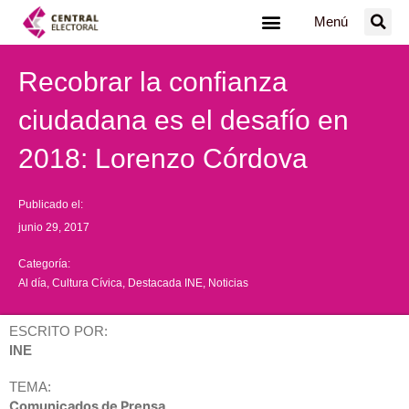
Ir
Menú
al
contenido
Recobrar la confianza
ciudadana es el desafío en
2018: Lorenzo Córdova
Publicado el:
junio 29, 2017
Categoría:
Al día
,
Cultura Cívica
,
Destacada INE
,
Noticias
ESCRITO POR:
INE
TEMA:
Comunicados de Prensa