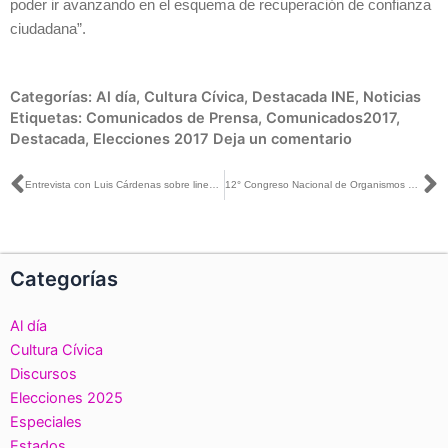
poder ir avanzando en el esquema de recuperación de confianza
ciudadana”.
Categorías:
Al día
,
Cultura Cívica
,
Destacada INE
,
Noticias
Etiquetas:
Comunicados de Prensa
,
Comunicados2017
,
Destacada
,
Elecciones 2017
Deja un comentario
Ant
S
Entrevista con Luis Cárdenas sobre lineamientos en spots para dirigentes de partido
12° Congreso Nacional de Organismos Públicos Autónomos de México
Categorías
Al día
Cultura Cívica
Discursos
Elecciones 2025
Especiales
Estados