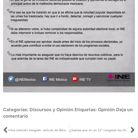
Categorías:
Discursos y Opinión
Etiquetas:
Opinión
Deja un
comentario
Ant
S
«Una solución integral», artículo de Benito Nacif en El Universal
¿Sabías que en su 12° congreso los Organismos Públicos Autónomos de México tratan temas de cultura cívica?