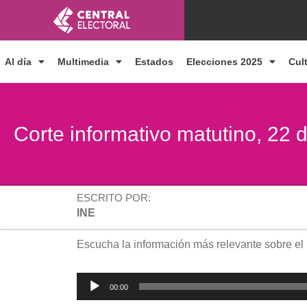
Ir
al
contenido
Al día
Multimedia
Estados
Elecciones 2025
Cul
Corte informativo matutino, 22 
ESCRITO POR:
INE
Escucha la información más relevante sobre el
Reproductor
00:00
de