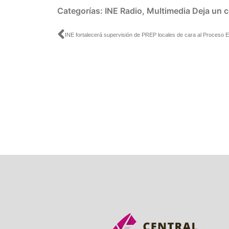
audio
Categorías:
INE Radio
,
Multimedia
Deja un 
Ant