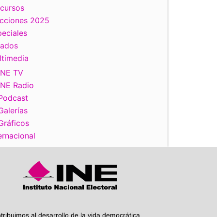
scursos
ecciones 2025
iente
eciales
tados
ltimedia
INE TV
INE Radio
Podcast
Galerías
Gráficos
ernacional
tribuimos al desarrollo de la vida democrática