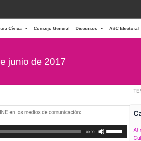
tura Cívica
Consejo General
Discursos
ABC Electoral
de junio de 2017
TE
Ca
 INE en los medios de comunicación:
Utiliza
Al 
00:00
las
Cul