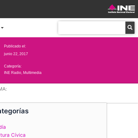
Buscar
Publicado el:
junio 22, 2017
Categoría:
INE Radio
,
Multimedia
MA:
tegorías
día
tura Cívica