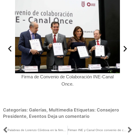
nte del
Canal
Firma de Convenio de Colaboración INE-Canal
Lorenz
sejero
Once.
Categorías:
Galerías
,
Multimedia
Etiquetas:
Consejero
Presidente
,
Eventos
Deja un comentario
Ant
S
Palabras de Lorenzo Córdova en la firma de Convenio de Colaboración INE-Canal Once
Firman INE y Canal Once convenio de colaboración para producir promocionales dirigidos a niñas, niños y adolescentes