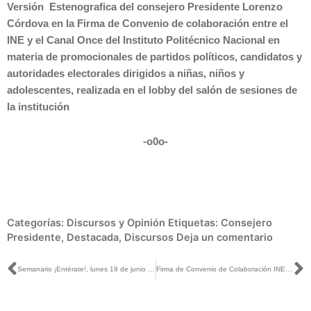
Versión Estenografica del consejero Presidente Lorenzo
Córdova en la Firma de Convenio de colaboración entre el
INE y el Canal Once del Instituto Politécnico Nacional en
materia de promocionales de partidos políticos, candidatos y
autoridades electorales dirigidos a niñas, niños y
adolescentes, realizada en el lobby del salón de sesiones de
la institución
-o0o-
Categorías:
Discursos y Opinión
Etiquetas:
Consejero
Presidente
,
Destacada
,
Discursos
Deja un comentario
Ant
S
Semanario ¡Entérate!, lunes 19 de junio de 2017
Firma de Convenio de Colaboración INE-Canal Once