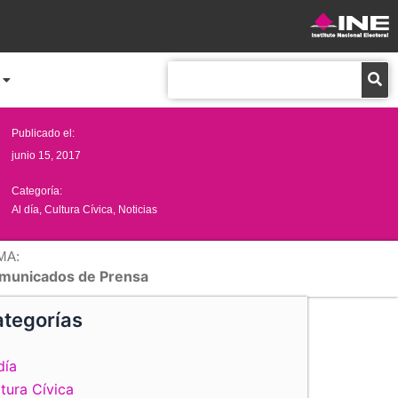
Buscar
Publicado el:
junio 15, 2017
Categoría:
Al día
,
Cultura Cívica
,
Noticias
MA:
municados de Prensa
tegorías
día
tura Cívica