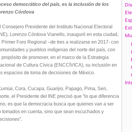
ceso democrático del país, es la inclusión de los
Di
orenzo Córdova
El
Esp
l Consejero Presidente del Instituto Nacional Electoral
Es
INE), Lorenzo Córdova Vianello, inauguró en esta ciudad,
Mu
l Primer Foro Regional –de tres a realizarse en 2017- con
omunidades y pueblos indígenas del norte del país, con
l propósito de promover, en el marco de la Estrategia
acional de Cultura Cívica (ENCCÍVICA), su inclusión en
os espacios de toma de decisiones de México.
Int
umiai, Cora, Cucapa, Guarijio, Papago, Pima, Seri,
norte, el Presidente del INE precisó que “lo que diferencia
rno, es que la democracia busca que quienes van a ser
ólo tomados en cuenta, sino que sean escuchados y
ecisiones”.