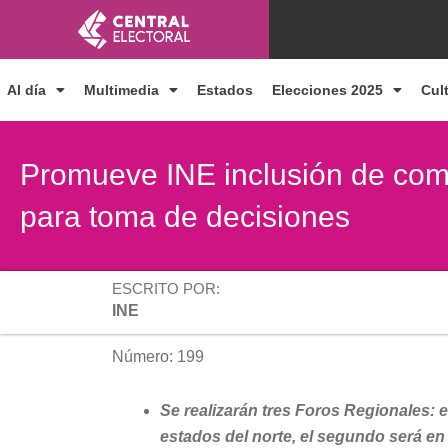
Ir
al
contenido
Al día
Multimedia
Estados
Elecciones 2025
Cul
Promueve INE inclusión de com
para toma de decisiones
ESCRITO POR:
INE
Número: 199
Se realizarán tres Foros Regionales:
estados del norte, el segundo será en