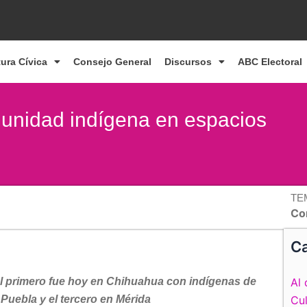
tura Cívica
Consejo General
Discursos
ABC Electoral
unidad indígena en espacios
TE
Co
Ca
 el primero fue hoy en Chihuahua con indígenas de
Al 
 Puebla y el tercero en Mérida
Cul