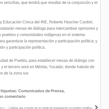
 sencillas, que tendrá que resultar de la conjunción y el
l y Educación Cívica del INE, Roberto Heycher Cardiel,
nstalarán mesas de diálogo para intercambiar opiniones y
 los pueblos y comunidades indígenas en el sistema
ra garantizar la representación y participación política; y
n y participación política.
iudad de Puebla, para establecer mesas de diálogo con
a y el tercero será en Mérida, Yucatán, donde habrán de
s de la zona sur.
Etiquetas:
Comunicados de Prensa
,
un comentario
Diálogos sobre representación y participación política de los pueblos y comunidades indígenas
¿Sabías que a través de un medio de impugnación se pueden modificar o revocar resoluciones electorales?