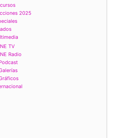
scursos
ecciones 2025
eciales
tados
ltimedia
INE TV
INE Radio
Podcast
Galerías
Gráficos
ernacional