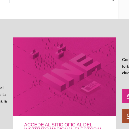
Sigu
Con
for
ciu
al
 la
a la
ACCEDE AL SITIO OFICIAL DEL