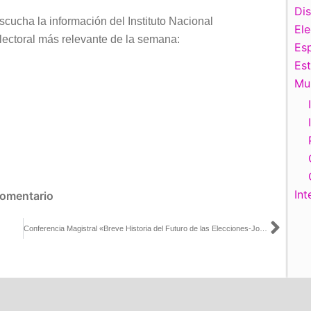
teclas
Di
scucha la información del Instituto Nacional
de
El
lectoral más relevante de la semana:
flecha
Esp
arriba/abajo
Es
para
Mu
aumentar
o
disminuir
el
volumen.
Int
comentario
Sigu
Conferencia Magistral «Breve Historia del Futuro de las Elecciones-John Keane