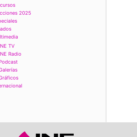
scursos
ecciones 2025
eciales
tados
ltimedia
INE TV
INE Radio
Podcast
Galerías
Gráficos
ernacional
iente