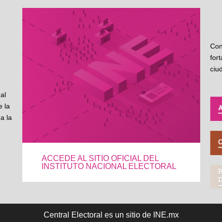
Con
for
ciu
al
 la
a la
ACCEDE AL SITIO OFICIAL DEL
INSTITUTO NACIONAL ELECTORAL
Central Electoral es un sitio de INE.mx