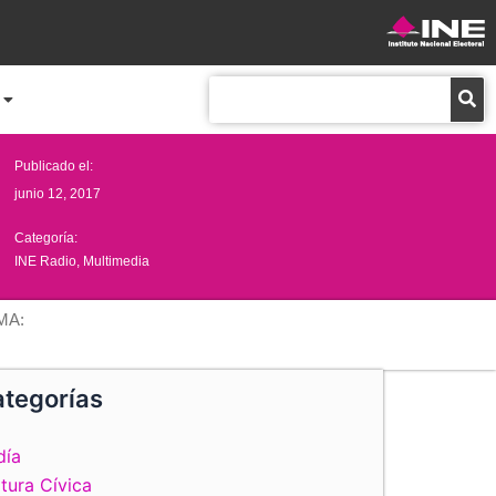
Buscar
Publicado el:
junio 12, 2017
Categoría:
INE Radio
,
Multimedia
MA:
tegorías
día
tura Cívica