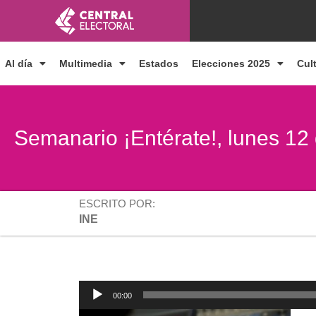
Ir
al
contenido
Al día
Multimedia
Estados
Elecciones 2025
Cul
Semanario ¡Entérate!, lunes 12
ESCRITO POR:
INE
Reproductor
00:00
de