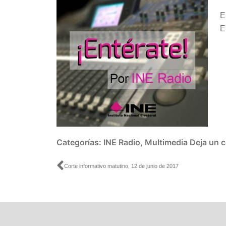
audio
E
E
Categorías:
INE Radio
,
Multimedia
Deja un 
Ant
Corte informativo matutino, 12 de junio de 2017