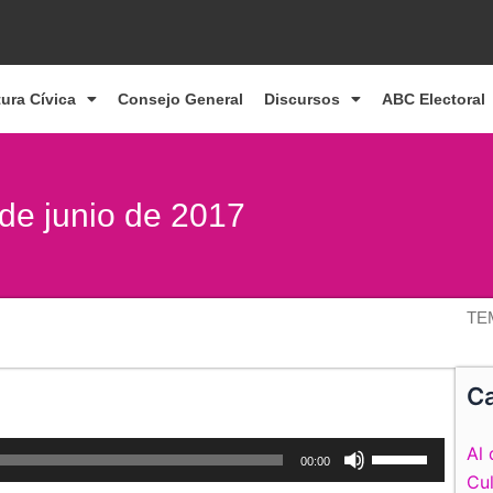
tura Cívica
Consejo General
Discursos
ABC Electoral
 de junio de 2017
TE
Ca
Utiliza
Al 
00:00
las
Cul