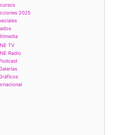
scursos
ecciones 2025
eciales
tados
ltimedia
INE TV
INE Radio
Podcast
Galerías
Gráficos
ernacional