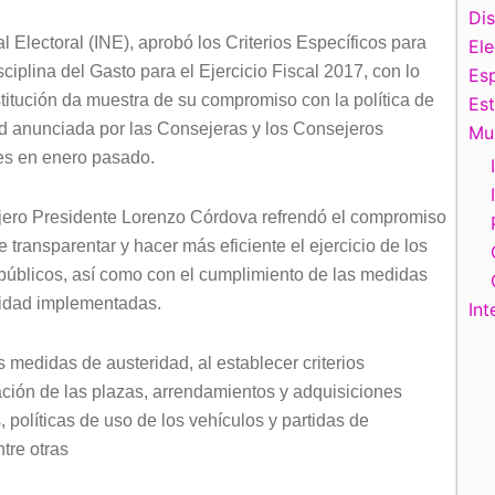
Di
l Electoral (INE), aprobó los Criterios Específicos para
El
sciplina del Gasto para el Ejercicio Fiscal 2017,
con lo
Esp
stitución da muestra de su compromiso con la política de
Es
d anunciada por las Consejeras y los Consejeros
Mu
es en enero pasado.
jero Presidente Lorenzo Córdova refrendó el compromiso
e transparentar y hacer más eficiente el ejercicio de los
públicos, así como con el cumplimiento de las medidas
ridad implementadas.
Int
medidas de austeridad, al establecer criterios
ación de las plazas, arrendamientos y adquisiciones
 políticas de uso de los vehículos y partidas de
tre otras