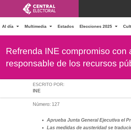
Ir
al
contenido
Al día
Multimedia
Estados
Elecciones 2025
Cul
Refrenda INE compromiso con au
responsable de los recursos pú
ESCRITO POR:
INE
Número: 127
Aprueba Junta General Ejecutiva el Pr
Las medidas de austeridad se traduci