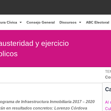
tura Cívica
Consejo General
Discursos
ABC Electoral
steridad y ejercicio
blicos
TE
Co
Ca
ograma de Infraestructura Inmobiliaria 2017 – 2020
Al 
rán en resultados concretos: Lorenzo Córdova
Cul