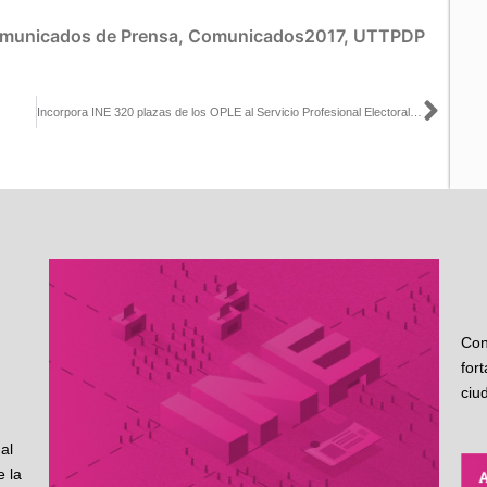
municados de Prensa
,
Comunicados2017
,
UTTPDP
Sigu
Incorpora INE 320 plazas de los OPLE al Servicio Profesional Electoral Nacional
Con
for
ciu
al
 la