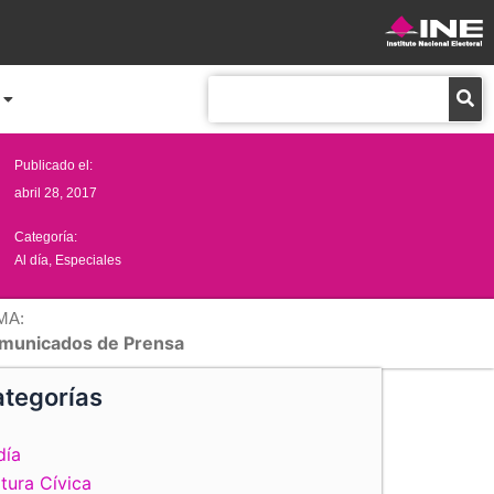
Buscar
Publicado el:
abril 28, 2017
Categoría:
Al día
,
Especiales
MA:
municados de Prensa
tegorías
día
tura Cívica