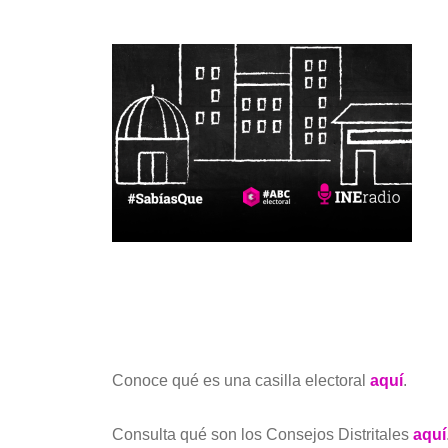
audio
Conoce qué es una casilla electoral
aquí
.
Consulta qué son los Consejos Distritales
aquí