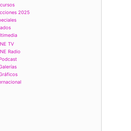
scursos
ecciones 2025
eciales
tados
ltimedia
INE TV
INE Radio
Podcast
Galerías
Gráficos
ernacional