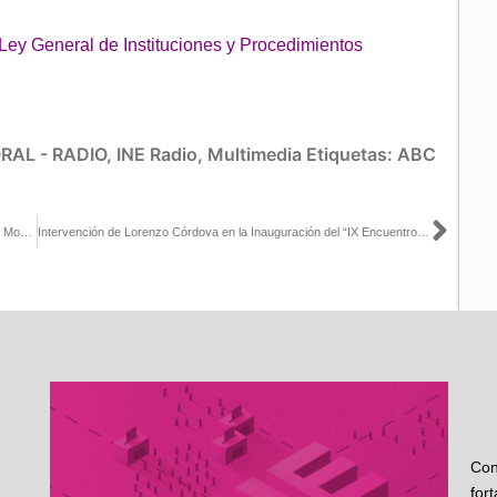
 Ley General de Instituciones y Procedimientos
RAL - RADIO
,
INE Radio
,
Multimedia
Etiquetas:
ABC
Sigu
Ordena Comisión de Quejas retiro de promocional de radio y tv de Movimiento Ciudadano en Nayarit
Intervención de Lorenzo Córdova en la Inauguración del “IX Encuentro Nacional de Magistradas y Magistrados Electorales 2017
Con
for