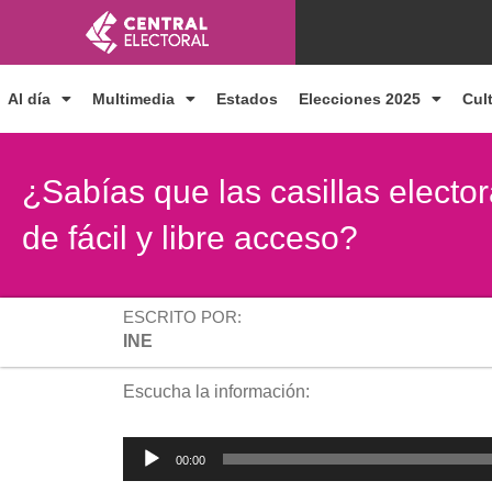
Ir
al
contenido
Al día
Multimedia
Estados
Elecciones 2025
Cul
¿Sabías que las casillas electo
de fácil y libre acceso?
ESCRITO POR:
INE
Escucha la información:
Reproductor
00:00
de