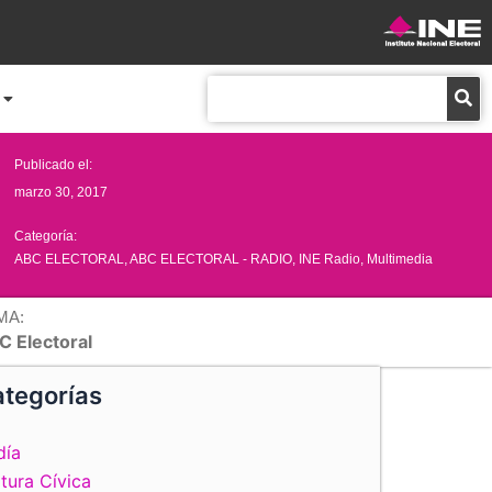
Buscar
Publicado el:
marzo 30, 2017
Categoría:
ABC ELECTORAL
,
ABC ELECTORAL - RADIO
,
INE Radio
,
Multimedia
MA:
C Electoral
tegorías
día
tura Cívica