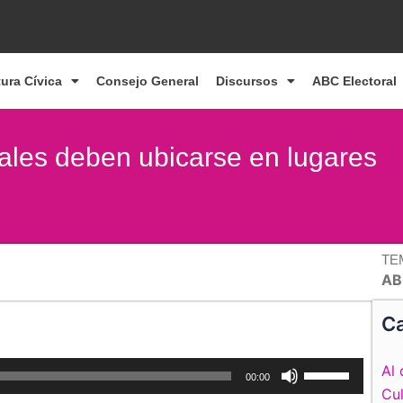
tura Cívica
Consejo General
Discursos
ABC Electoral
rales deben ubicarse en lugares
TE
AB
Ca
Utiliza
Al 
00:00
las
Cul