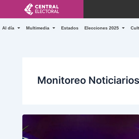
Ir
al
contenido
Al día
Multimedia
Estados
Elecciones 2025
Cul
Monitoreo Noticiario