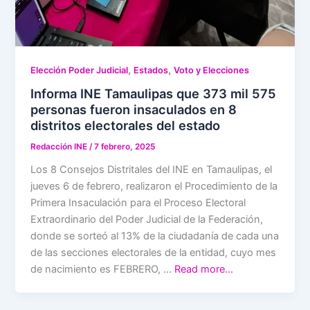
,
,
Elección Poder Judicial
Estados
Voto y Elecciones
Informa INE Tamaulipas que 373 mil 575
personas fueron insaculados en 8
distritos electorales del estado
Redacción INE
/
7 febrero, 2025
Los 8 Consejos Distritales del INE en Tamaulipas, el
jueves 6 de febrero, realizaron el Procedimiento de la
Primera Insaculación para el Proceso Electoral
Extraordinario del Poder Judicial de la Federación,
donde se sorteó al 13% de la ciudadanía de cada una
de las secciones electorales de la entidad, cuyo mes
de nacimiento es FEBRERO, …
Read more…