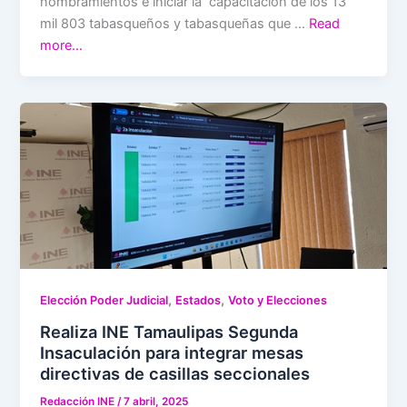
nombramientos e iniciar la capacitación de los 13
mil 803 tabasqueños y tabasqueñas que …
Read
more…
,
,
Elección Poder Judicial
Estados
Voto y Elecciones
Realiza INE Tamaulipas Segunda
Insaculación para integrar mesas
directivas de casillas seccionales
Redacción INE
/
7 abril, 2025