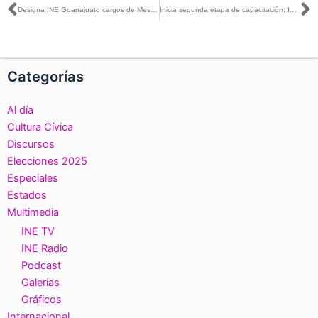
Ant
S
Designa INE Guanajuato cargos de Mesas Directivas de Casilla Seccionales para PEEPJF 2024-2025
Inicia segunda etapa de capacitación: INE Tabasco
Categorías
Al día
Cultura Cívica
Discursos
Elecciones 2025
Especiales
Estados
Multimedia
INE TV
INE Radio
Podcast
Galerías
Gráficos
Internacional