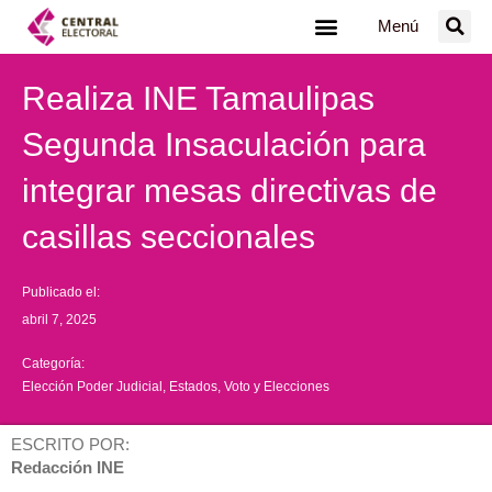
Ir
Menú
al
contenido
Realiza INE Tamaulipas
Segunda Insaculación para
integrar mesas directivas de
casillas seccionales
Publicado el:
abril 7, 2025
Categoría:
Elección Poder Judicial
,
Estados
,
Voto y Elecciones
ESCRITO POR:
Redacción INE