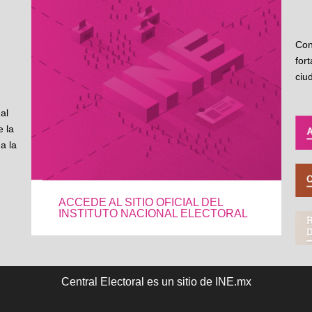
Con
for
ciu
al
 la
a la
ACCEDE AL SITIO OFICIAL DEL
INSTITUTO NACIONAL ELECTORAL
Central Electoral es un sitio de INE.mx