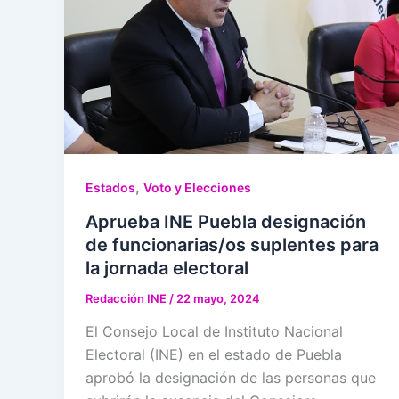
,
Estados
Voto y Elecciones
Aprueba INE Puebla designación
de funcionarias/os suplentes para
la jornada electoral
Redacción INE
/
22 mayo, 2024
El Consejo Local de Instituto Nacional
Electoral (INE) en el estado de Puebla
aprobó la designación de las personas que