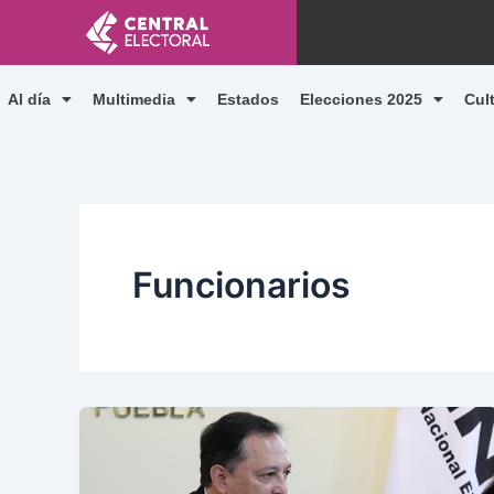
Ir
al
contenido
Al día
Multimedia
Estados
Elecciones 2025
Cul
Funcionarios