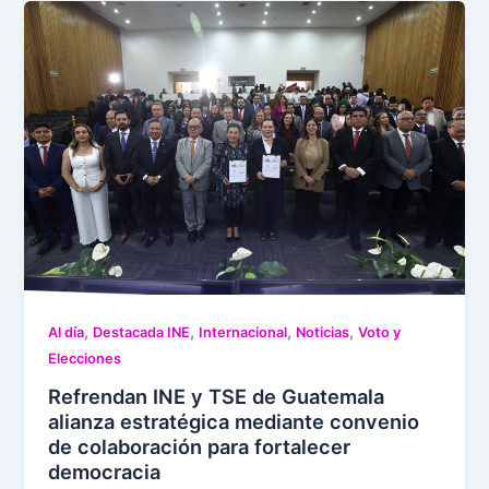
,
,
,
,
Al día
Destacada INE
Internacional
Noticias
Voto y
Elecciones
Refrendan INE y TSE de Guatemala
alianza estratégica mediante convenio
de colaboración para fortalecer
democracia