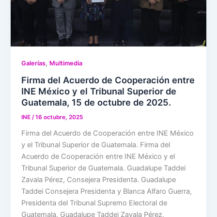
,
Galerías
Multimedia
Firma del Acuerdo de Cooperación entre
INE México y el Tribunal Superior de
Guatemala, 15 de octubre de 2025.
INE
/
16 octubre, 2025
Firma del Acuerdo de Cooperación entre INE México
y el Tribunal Superior de Guatemala. Firma del
Acuerdo de Cooperación entre INE México y el
Tribunal Superior de Guatemala. Guadalupe Taddei
Zavala Pérez, Consejera Presidenta. Guadalupe
Taddei Consejera Presidenta y Blanca Alfaro Guerra,
Presidenta del Tribunal Supremo Electoral de
Guatemala. Guadalupe Taddei Zavala Pérez,