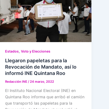
,
Estados
Voto y Elecciones
Llegaron papeletas para la
Revocación de Mandato, así lo
informó INE Quintana Roo
Redacción INE
/
24 marzo, 2022
El Instituto Nacional Electoral (INE) en
Quintana Roo informa que arribó el camión
que transportó las papeletas para la