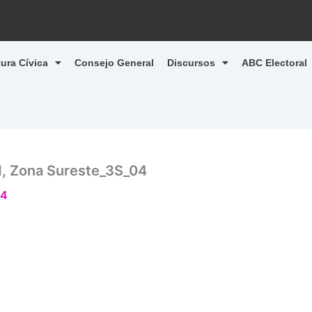
tura Cívica
Consejo General
Discursos
ABC Electoral
d, Zona Sureste_3S_04
24