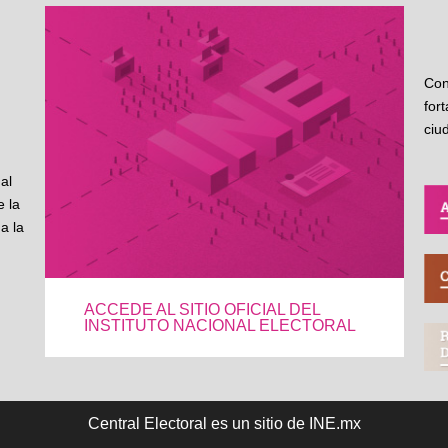
Con
for
ciu
al
 la
a la
ACCEDE AL SITIO OFICIAL DEL
INSTITUTO NACIONAL ELECTORAL
Central Electoral es un sitio de INE.mx