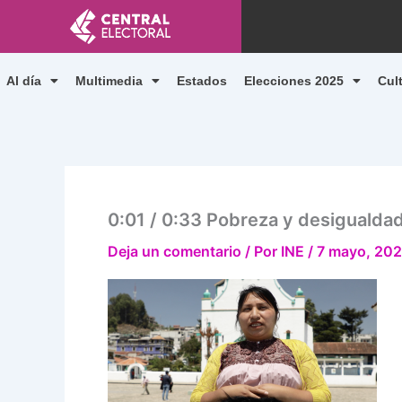
Ir
al
contenido
Al día
Multimedia
Estados
Elecciones 2025
Cul
0:01 / 0:33 Pobreza y desigualda
Deja un comentario
/ Por
INE
/
7 mayo, 20