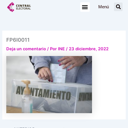
Ir
Menú
al
contenido
FP6I0011
Deja un comentario
/ Por
INE
/
23 diciembre, 2022