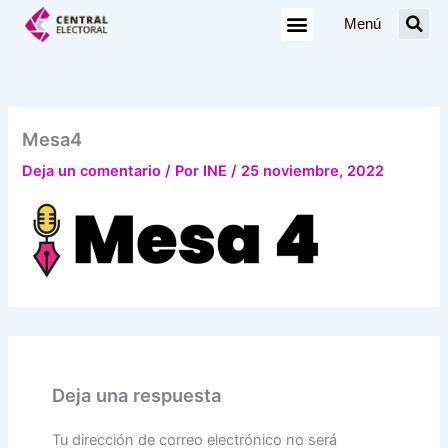
Ir
Menú
al
contenido
Mesa4
Deja un comentario
/ Por
INE
/
25 noviembre, 2022
Deja una respuesta
Tu dirección de correo electrónico no será