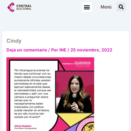
Ir
Menú
al
contenido
Cindy
Deja un comentario
/ Por
INE
/
25 noviembre, 2022