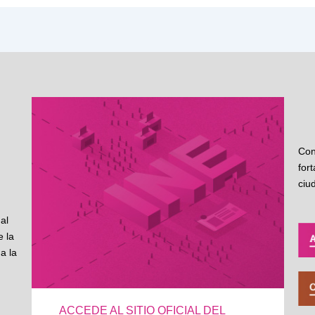
Con
for
ciu
al
 la
a la
ACCEDE AL SITIO OFICIAL DEL