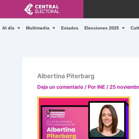
Ir
al
contenido
Al día
Multimedia
Estados
Elecciones 2025
Cul
Albertina Piterbarg
Deja un comentario
/ Por
INE
/
25 noviembr