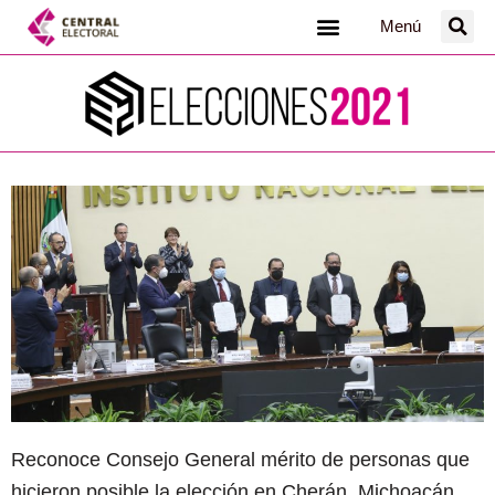
Ir
Menú
al
contenido
Reconoce Consejo General mérito de personas que
hicieron posible la elección en Cherán, Michoacán